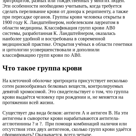
эритроцитов, разных или тождественных у многих людей.
Эти особенности необходимо учитывать, когда требуется
сделать переливание крови от донора к реципиенту, а также
при пересадке органов. Группы крови человека открыты в
1900 году К. Ландштейнером, нобелевским лауреатом в
области медицины. Классификация групп крови АВ0
системы, разработанная К. Ландштейнером, оказалась
наиболее удобной и востребована в современной
медицинской практике. Открытия учёных в области генетики
и цитологии усовершенствовали и дополнили
классификацию групп крови по АВ0.
Что такое группа крови
На клеточной оболочке эритроцита присутствует несколько
сотен разнообразных белковых веществ, контролируемых
девятой хромосомой. Это свидетельствует о том, что группа
крови выдаётся человеку при рождении и, не меняется на
протяжении всей жизни.
Существует два вида белков: антиген А и антиген В. На эти
антигены в сыворотке крови нарабатываются антитела-
агглютинины ? и ?. При помощи комбинаций наличия или
отсутствия этих двух антигенов, сколько групп крови удаётся
сформировать? Оказывается, всего четыре.