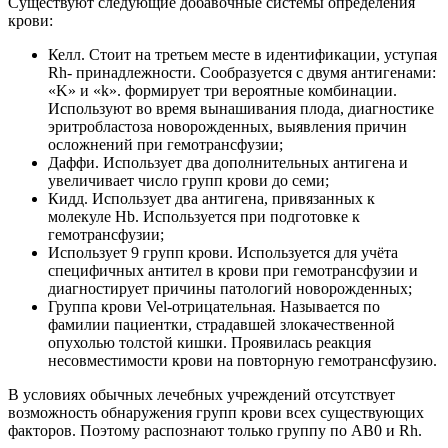
Существуют следующие добавочные системы определения
крови:
Келл. Стоит на третьем месте в идентификации, уступая
Rh- принадлежности. Сообразуется с двумя антигенами:
«K» и «k». формирует три вероятные комбинации.
Используют во время вынашивания плода, диагностике
эритробластоза новорожденных, выявления причин
осложнений при гемотрансфузии;
Даффи. Использует два дополнительных антигена и
увеличивает число групп крови до семи;
Кидд. Использует два антигена, привязанных к
молекуле Hb. Используется при подготовке к
гемотрансфузии;
Использует 9 групп крови. Используется для учёта
специфичных антител в крови при гемотрансфузии и
диагностирует причины патологий новорожденных;
Группа крови Vel-отрицательная. Называется по
фамилии пациентки, страдавшей злокачественной
опухолью толстой кишки. Проявилась реакция
несовместимости крови на повторную гемотрансфузию.
В условиях обычных лечебных учреждений отсутствует
возможность обнаружения групп крови всех существующих
факторов. Поэтому распознают только группу по АВ0 и Rh.