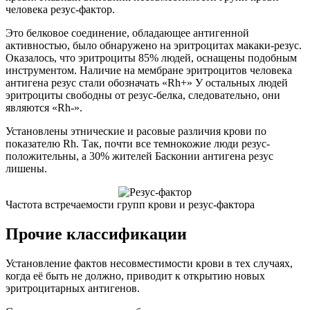
человека резус-фактор.
Это белковое соединение, обладающее антигенной
активностью, было обнаружено на эритроцитах макаки-резус.
Оказалось, что эритроциты 85% людей, оснащены подобным
инструментом. Наличие на мембране эритроцитов человека
антигена резус стали обозначать «Rh+» У остальных людей
эритроциты свободны от резус-белка, следовательно, они
являются «Rh-».
Установлены этнические и расовые различия крови по
показателю Rh. Так, почти все темнокожие люди резус-
положительны, а 30% жителей Басконии антигена резус
лишены.
Частота встречаемости групп крови и резус-фактора
Прочие классификации
Установление фактов несовместимости крови в тех случаях,
когда её быть не должно, приводит к открытию новых
эритроцитарных антигенов.