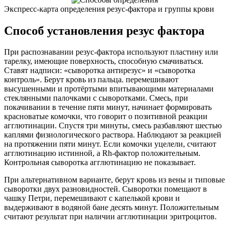
Экспресс-карта определения резус-фактора и группы крови
Способ установления резус фактора
При распознавании резус-фактора используют пластину или
тарелку, имеющие поверхность, способную смачиваться.
Ставят надписи: «сыворотка антирезус» и «сыворотка
контроль». Берут кровь из пальца. перемешивают
высушенными и протёртыми впитывающими материалами
стеклянными палочками с сыворотками. Смесь, при
покачивании в течение пяти минут, начинает формировать
красноватые комочки, что говорит о позитивной реакции
агглютинации. Спустя три минуты, смесь разбавляют шестью
каплями физиологического раствора. Наблюдают за реакцией
на протяжении пяти минут. Если комочки уцелели, считают
агглютинацию истинной, а Rh-фактор положительным.
Контрольная сыворотка агглютинацию не показывает.
При альтернативном варианте, берут кровь из вены и типовые
сыворотки двух разновидностей. Сыворотки помещают в
чашку Петри, перемешивают с капелькой крови и
выдерживают в водяной бане десять минут. Положительным
считают результат при наличии агглютинации эритроцитов.