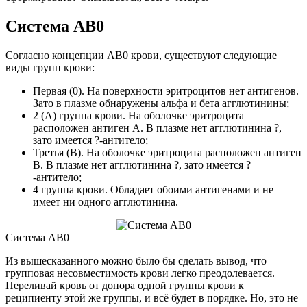
Система АВ0
Согласно концепции АВ0 крови, существуют следующие
виды групп крови:
Первая (0). На поверхности эритроцитов нет антигенов.
Зато в плазме обнаружены альфа и бета агглютинины;
2 (А) группа крови. На оболочке эритроцита
расположен антиген А. В плазме нет агглютинина ?,
зато имеется ?-антитело;
Третья (В). На оболочке эритроцита расположен антиген
В. В плазме нет агглютинина ?, зато имеется ?
-антитело;
4 группа крови. Обладает обоими антигенами и не
имеет ни одного агглютинина.
Система АВ0
Из вышесказанного можно было бы сделать вывод, что
групповая несовместимость крови легко преодолевается.
Переливай кровь от донора одной группы крови к
реципиенту этой же группы, и всё будет в порядке. Но, это не