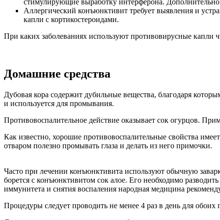
стимулирующие выработку интерферона. Дополнительно 
Аллергический конъюнктивит требует выявления и устран
капли с кортикостероидами.
При каких заболеваниях используют противовирусные капли чи
Домашние средства
Дубовая кора содержит дубильные вещества, благодаря которы
и используется для промывания.
Противовоспалительное действие оказывает сок огурцов. Примо
Как известно, хорошие противовоспалительные свойства имеет 
отваром полезно промывать глаза и делать из него примочки.
Часто при лечении конъюнктивита используют обычную заварк
борется с конъюнктивитом сок алое. Его необходимо разводить
иммунитета и снятия воспаления народная медицина рекомендуе
Процедуры следует проводить не менее 4 раз в день для обоих г