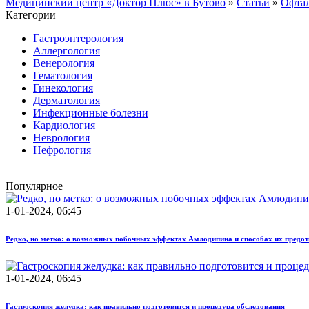
Медицинский центр «Доктор Плюс» в Бутово
»
Статьи
»
Офта
Категории
Гастроэнтерология
Аллергология
Венерология
Гематология
Гинекология
Дерматология
Инфекционные болезни
Кардиология
Неврология
Нефрология
Популярное
1-01-2024, 06:45
Редко, но метко: о возможных побочных эффектах Амлодипина и способах их предо
1-01-2024, 06:45
Гастроскопия желудка: как правильно подготовится и процедура обследования