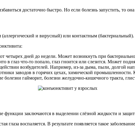
бавиться достаточно быстро. Но если болезнь запустить, то она
(аллергический и вирусный) или контактным (бактериальный).
юнктивита:
от четырех дней до недели. Может возникнуть при бактериальн
 что в глаз что-то попало, глаз гноится или слезится. Может подн
ействии возбудителей. Например, из-за дыма, пыли, долгой на
отники заводов в горячих цехах, химической промышленности.
е болезни гайморит, болезни желудочно-кишечного тракта, глист
ые функции заключаются в выделении слёзной жидкости и защите
тая глаза воспаляется. В результате появляется такое заболева