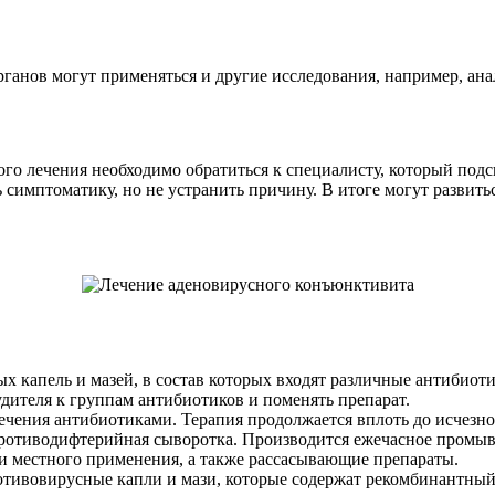
анов могут применяться и другие исследования, например, анал
го лечения необходимо обратиться к специалисту, который под
имптоматику, но не устранить причину. В итоге могут развитьс
 капель и мазей, в состав которых входят различные антибиоти
удителя к группам антибиотиков и поменять препарат.
чения антибиотиками. Терапия продолжается вплоть до исчезно
ротиводифтерийная сыворотка. Производится ежечасное промыв
и местного применения, а также рассасывающие препараты.
тивовирусные капли и мази, которые содержат рекомбинантный