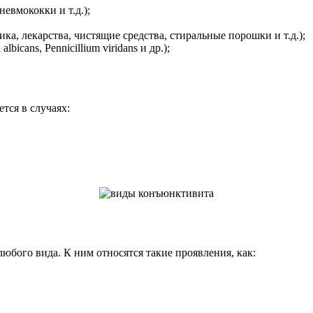
евмококки и т.д.);
ка, лекарства, чистящие средства, стиральные порошки и т.д.);
bicans, Pennicillium viridans и др.);
тся в случаях:
юбого вида. К ним относятся такие проявления, как: