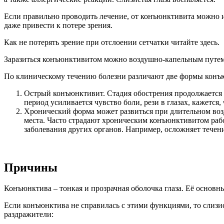
Если правильно проводить лечение, от конъюнктивита можно из
даже привести к потере зрения.
Как не потерять зрение при отслоении сетчатки читайте здесь.
Заразиться конъюнктивитом можно воздушно-капельным путем 
По клиническому течению болезни различают две формы конъ
Острый конъюнктивит. Стадия обострения продолжается 
период усиливается чувство боли, рези в глазах, кажется,
Хронический форма может развиться при длительном возд
места. Часто страдают хроническим конъюнктивитом раб
заболевания других органов. Например, осложняет течени
Причины
Конъюнктива – тонкая и прозрачная оболочка глаза. Её основн
Если конъюнктива не справилась с этими функциями, то слизис
раздражители: