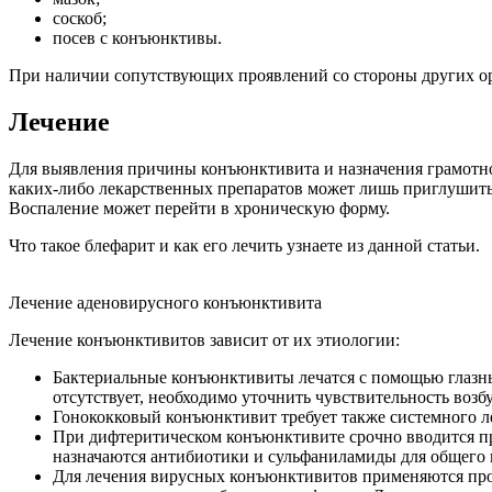
соскоб;
посев с конъюнктивы.
При наличии сопутствующих проявлений со стороны других орг
Лечение
Для выявления причины конъюнктивита и назначения грамотно
каких-либо лекарственных препаратов может лишь приглушить с
Воспаление может перейти в хроническую форму.
Что такое блефарит и как его лечить узнаете из данной статьи.
Лечение аденовирусного конъюнктивита
Лечение конъюнктивитов зависит от их этиологии:
Бактериальные конъюнктивиты лечатся с помощью глазных
отсутствует, необходимо уточнить чувствительность возб
Гонококковый конъюнктивит требует также системного ле
При дифтеритическом конъюнктивите срочно вводится п
назначаются антибиотики и сульфаниламиды для общего 
Для лечения вирусных конъюнктивитов применяются про