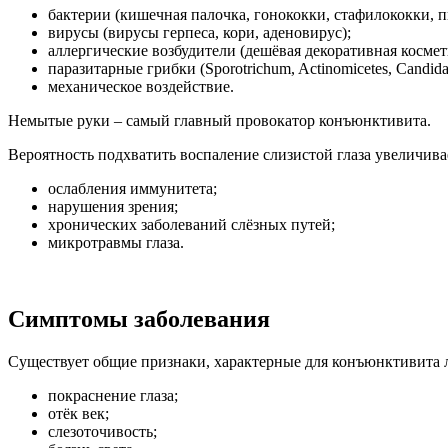
бактерии (кишечная палочка, гонококки, стафилококки, пн
вирусы (вирусы герпеса, кори, аденовирус);
аллергические возбудители (дешёвая декоративная космети
паразитарные грибки (Sporotrichum, Actinomicetes, Candida al
механическое воздействие.
Немытые руки – самый главный провокатор конъюнктивита.
Вероятность подхватить воспаление слизистой глаза увеличивае
ослабления иммунитета;
нарушения зрения;
хронических заболеваний слёзных путей;
микротравмы глаза.
Симптомы заболевания
Существует общие признаки, характерные для конъюнктивита л
покраснение глаза;
отёк век;
слезоточивость;