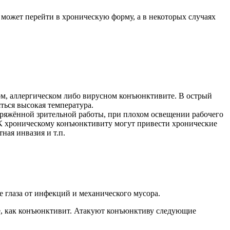
 может перейти в хроническую форму, а в некоторых случаях
ом, аллергическом либо вирусном конъюнктивите. В острый
яться высокая температура.
пряжённой зрительной работы, при плохом освещении рабочего
 К хроническому конъюнктивиту могут привести хронические
ная инвазия и т.п.
 глаза от инфекций и механического мусора.
ние, как конъюнктивит. Атакуют конъюнктиву следующие