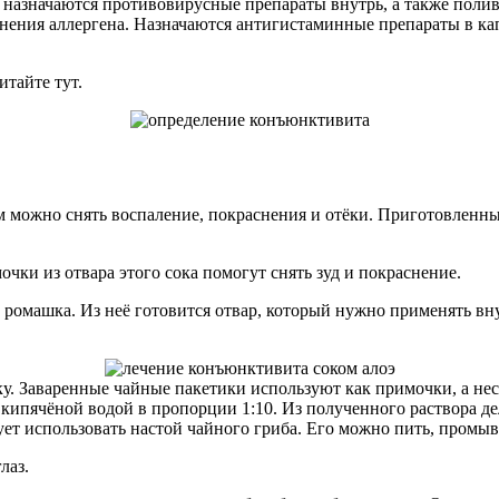
назначаются противовирусные препараты внутрь, а также поли
ения аллергена. Назначаются антигистаминные препараты в кап
тайте тут.
м можно снять воспаление, покраснения и отёки. Приготовленны
чки из отвара этого сока помогут снять зуд и покраснение.
ромашка. Из неё готовится отвар, который нужно применять вну
у. Заваренные чайные пакетики используют как примочки, а не
 кипячёной водой в пропорции 1:10. Из полученного раствора д
т использовать настой чайного гриба. Его можно пить, промыва
лаз.