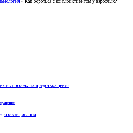
льмология
» Как бороться с конъюнктивитом у взрослых?
твращения