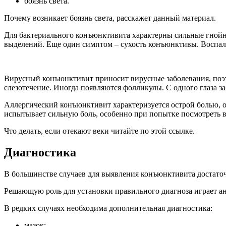
боязнь света.
Почему возникает боязнь света, расскажет данный материал.
Для бактериального конъюнктивита характерны сильные гнойны
выделений. Еще один симптом – сухость конъюнктивы. Воспаляе
Вирусный конъюнктивит приносит вирусные заболевания, поэто
слезотечение. Иногда появляются фолликулы. С одного глаза з
Аллергический конъюнктивит характеризуется острой болью, 
испытывает сильную боль, особенно при попытке посмотреть в
Что делать, если отекают веки читайте по этой ссылке.
Диагностика
В большинстве случаев для выявления конъюнктивита достато
Решающую роль для установки правильного диагноза играет ан
В редких случаях необходима дополнительная диагностика:
мазок;