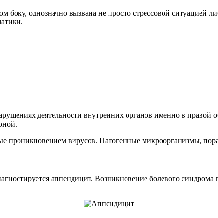
м боку, однозначно вызвана не просто стрессовой ситуацией л
матики.
рушениях деятельности внутренних органов именно в правой об
оной.
ные проникновением вирусов. Патогенные микроорганизмы, пор
 диагностируется аппендицит. Возникновение болевого синдрома