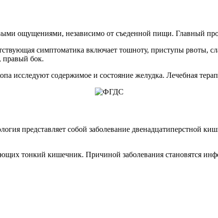
выми ощущениями, независимо от съеденной пищи. Главный про
тствующая симптоматика включает тошноту, приступы рвоты, сл
 правый бок.
а исследуют содержимое и состояние желудка. Лечебная терапи
логия представляет собой заболевание двенадцатиперстной кишк
ающих тонкий кишечник. Причиной заболевания становятся инфе