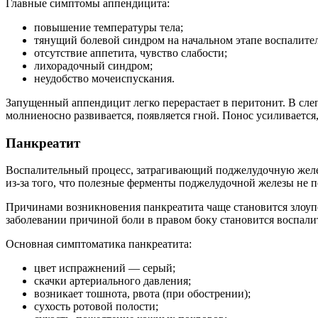
Главные симптомы аппендицита:
повышение температуры тела;
тянущий болевой синдром на начальном этапе воспалител
отсутствие аппетита, чувство слабости;
лихорадочный синдром;
неудобство мочеиспускания.
Запущенный аппендицит легко перерастает в перитонит. В сле
молниеносно развивается, появляется гной. Понос усиливаетс
Панкреатит
Воспалительный процесс, затрагивающий поджелудочную желез
из-за того, что полезные ферменты поджелудочной железы не 
Причинами возникновения панкреатита чаще становится злоу
заболевании причиной боли в правом боку становится воспали
Основная симптоматика панкреатита:
цвет испражнений — серый;
скачки артериального давления;
возникает тошнота, рвота (при обострении);
сухость ротовой полости;