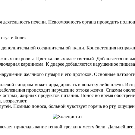
ая деятельность печени. Невозможность органа проводить полн
стул и боли:
я дополнительной соединительной ткани. Консистенция испраж
 кожных покроовы. Цвет каловых масс светлый. Добавляется повы
еллюлярная карцинома. К диарее добавляются нарушенное пищева
и нарушении желчного пузыря и его протоков. Основные патолог
левой синдром может иррадировать в лопатку либо плечо. Испр
заболевания происходит нарушение оттока желчи. Спазмы одол
 острых, жирных продуктов питания. Понос во время обострени
, возрастают.
ей. Помимо поноса, больной чувствует горечь во рту, ощущени
чает прикладывание теплой грелки к месту боли. Дальнейшее л