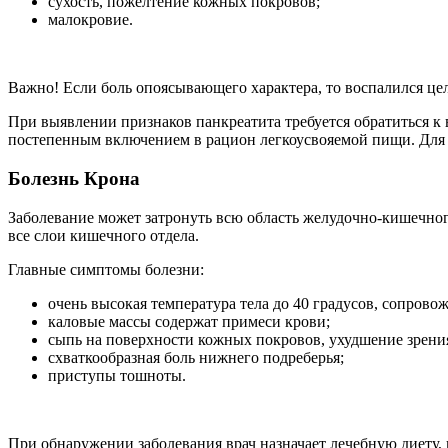
сухость, пожелтение кожных покровов;
малокровие.
Важно! Если боль опоясывающего характера, то воспалился ц
При выявлении признаков панкреатита требуется обратиться к 
постепенным включением в рацион легкоусвояемой пищи. Для д
Болезнь Крона
Заболевание может затронуть всю область желудочно-кишечног
все слои кишечного отдела.
Главные симптомы болезни:
очень высокая температура тела до 40 градусов, сопрово
каловые массы содержат примеси крови;
сыпь на поверхности кожных покровов, ухудшение зрения
схваткообразная боль нижнего подреберья;
приступы тошноты.
При обнаружении заболевания врач назначает лечебную диету