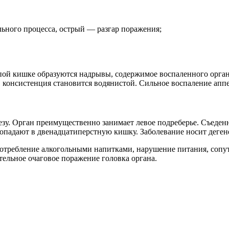
ьного процесса, острый — разгар поражения;
пой кишке образуются надрывы, содержимое воспаленного орган
я, консистенция становится водянистой. Сильное воспаление ап
у. Орган преимущественно занимает левое подреберье. Съеденн
попадают в двенадцатиперстную кишку. Заболевание носит деген
потребление алкогольными напитками, нарушение питания, соп
тельное очаговое поражение головка органа.