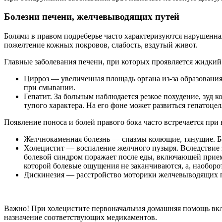
Болезни печени, желчевыводящих путей
Болями в правом подреберье часто характеризуются нарушенн
пожелтение кожных покровов, слабость, вздутый живот.
Главные заболевания печени, при которых проявляется жидкий 
Цирроз — увеличенная площадь органа из-за образовани
при смывании.
Гепатит. За больным наблюдается резкое похудение, зуд
тупого характера. На его фоне может развиться гепатоц
Появление поноса и болей правого бока часто встречается пр
Желчнокаменная болезнь — спазмы колющие, тянущие. Бо
Холецистит — воспаление желчного пузыря. Вследствие 
болевой синдром поражает после еды, включающей прием
которой болевые ощущения не заканчиваются, а, наоборот
Дискинезия — расстройство моторики желчевыводящих пут
Важно! При холецистите первоначальная домашняя помощь вклю
назначение соответствующих медикаментов.