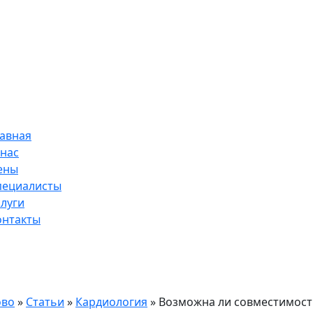
лавная
 нас
ены
пециалисты
слуги
онтакты
ово
»
Статьи
»
Кардиология
» Возможна ли совместимость