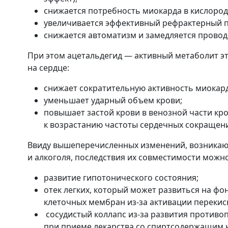
снижается потребность миокарда в кислород
увеличивается эффективный рефрактерный п
снижается автоматизм и замедляется прово
При этом ацетальдегид — активный метаболит э
на сердце:
снижает сократительную активность миокард
уменьшает ударный объем крови;
повышает застой крови в венозной части кро
к возрастанию частоты сердечных сокращен
Ввиду вышеперечисленных изменений, возникаю
и алкоголя, последствия их совместимости можн
развитие гипотонического состояния;
отек легких, который может развиться на ф
клеточных мембран из-за активации перекис
сосудистый коллапс из-за развития против
при приеме лекарства со спиртсодержащим 