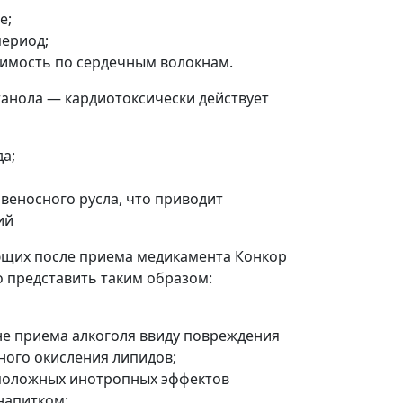
е;
ериод;
димость по сердечным волокнам.
танола — кардиотоксически действует
а;
веносного русла, что приводит
ий
щих после приема медикамента Конкор
о представить таким образом:
оне приема алкоголя ввиду повреждения
ного окисления липидов;
оположных инотропных эффектов
напитком;