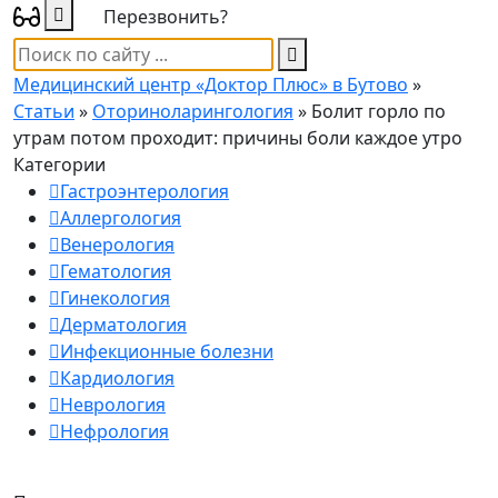
Перезвонить?
Медицинский центр «Доктор Плюс» в Бутово
»
Статьи
»
Оториноларингология
» Болит горло по
утрам потом проходит: причины боли каждое утро
Категории
Гастроэнтерология
Аллергология
Венерология
Гематология
Гинекология
Дерматология
Инфекционные болезни
Кардиология
Неврология
Нефрология