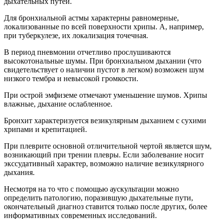
дыхательных путей.
Для бронхиальной астмы характерны равномерные,
локализованные по всей поверхности хрипы. А, например,
при туберкулезе, их локализация точечная.
В период пневмонии отчетливо прослушиваются
высокотональные шумы. При бронхиальном дыхании (что
свидетельствует о наличии пустот в легком) возможен шум
низкого тембра и невысокой громкости.
При острой эмфиземе отмечают уменьшение шумов. Хрипы
влажные, дыхание ослабленное.
Бронхит характеризуется везикулярным дыханием с сухими
хрипами и крепитацией.
При плеврите основной отличительной чертой является шум,
возникающий при трении плевры. Если заболевание носит
экссудативный характер, возможно наличие везикулярного
дыхания.
Несмотря на то что с помощью аускультации можно
определить патологию, поразившую дыхательные пути,
окончательный диагноз ставится только после других, более
информативных современных исследований.