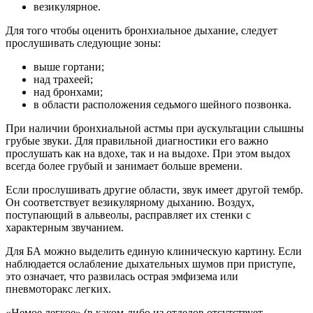
везикулярное.
Для того чтобы оценить бронхиальное дыхание, следует
прослушивать следующие зоны:
выше гортани;
над трахеей;
над бронхами;
в области расположения седьмого шейного позвонка.
При наличии бронхиальной астмы при аускультации слышны
грубые звуки. Для правильной диагностики его важно
прослушать как на вдохе, так и на выдохе. При этом выдох
всегда более грубый и занимает больше времени.
Если прослушивать другие области, звук имеет другой тембр.
Он соответствует везикулярному дыханию. Воздух,
поступающий в альвеолы, расправляет их стенки с
характерным звучанием.
Для БА можно выделить единую клиническую картину. Если
наблюдается ослабление дыхательных шумов при приступе,
это означает, что развилась острая эмфизема или
пневмоторакс легких.
«Немое легкое» (в каком-либо из отделов отсутствует