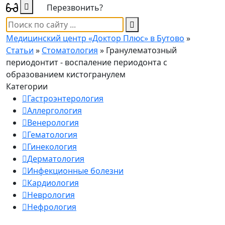
Перезвонить?
Медицинский центр «Доктор Плюс» в Бутово
»
Статьи
»
Стоматология
» Гранулематозный
периодонтит - воспаление периодонта с
образованием кистогранулем
Категории
Гастроэнтерология
Аллергология
Венерология
Гематология
Гинекология
Дерматология
Инфекционные болезни
Кардиология
Неврология
Нефрология