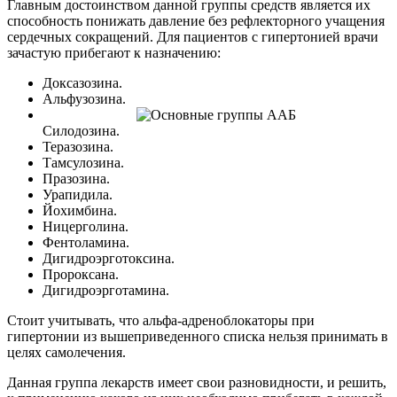
Главным достоинством данной группы средств является их
способность понижать давление без рефлекторного учащения
сердечных сокращений. Для пациентов с гипертонией врачи
зачастую прибегают к назначению:
Доксазозина.
Альфузозина.
Силодозина.
Теразозина.
Тамсулозина.
Празозина.
Урапидила.
Йохимбина.
Ницерголина.
Фентоламина.
Дигидроэрготоксина.
Пророксана.
Дигидроэрготамина.
Стоит учитывать, что альфа-адреноблокаторы при
гипертонии из вышеприведенного списка нельзя принимать в
целях самолечения.
Данная группа лекарств имеет свои разновидности, и решить,